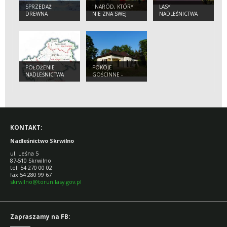
SPRZEDAŻ
"NARÓD, KTÓRY
LASY
DREWNA
NIE ZNA SWEJ
NADLEŚNICTWA
HISTORII SKAZANY
SKRWILNO
JEST NA JEJ
POWTÓRNE
PRZEŻYCIE".
POŁOŻENIE
POKOJE
NADLEŚNICTWA
GOŚCINNE -
SKRWILNO
SKRWILNO
KONTAKT:
Nadleśnictwo Skrwilno
ul. Leśna 5
87-510 Skrwilno
tel. 54 270 00 02
fax 54 280 99 67
skrwilno@torun.lasy.gov.pl
Zapraszamy na FB: