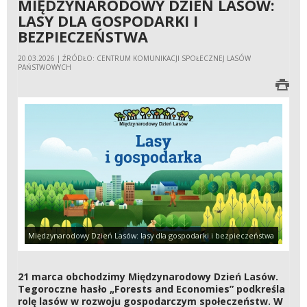
MIĘDZYNARODOWY DZIEŃ LASÓW:
LASY DLA GOSPODARKI I
BEZPIECZEŃSTWA
20.03.2026 | ŹRÓDŁO: CENTRUM KOMUNIKACJI SPOŁECZNEJ LASÓW
PAŃSTWOWYCH
Międzynarodowy Dzień Lasów: lasy dla gospodarki i bezpieczeństwa
21 marca obchodzimy Międzynarodowy Dzień Lasów.
Tegoroczne hasło „Forests and Economies” podkreśla
rolę lasów w rozwoju gospodarczym społeczeństw. W