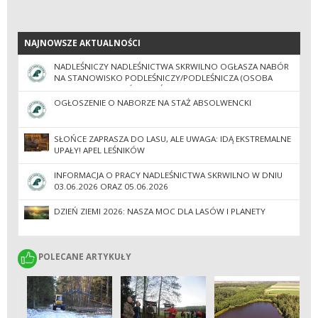
NAJNOWSZE AKTUALNOŚCI
NAJNOWSZE AKTUALNOŚCI
NADLEŚNICZY NADLEŚNICTWA SKRWILNO OGŁASZA NABÓR
NA STANOWISKO PODLEŚNICZY/PODLEŚNICZA (OSOBA
ZAJMUJĄCA SIĘ SZKÓŁKĄ LEŚNĄ)
OGŁOSZENIE O NABORZE NA STAŻ ABSOLWENCKI
SŁOŃCE ZAPRASZA DO LASU, ALE UWAGA: IDĄ EKSTREMALNE
UPAŁY! APEL LEŚNIKÓW
INFORMACJA O PRACY NADLEŚNICTWA SKRWILNO W DNIU
03.06.2026 ORAZ 05.06.2026
DZIEŃ ZIEMI 2026: NASZA MOC DLA LASÓW I PLANETY
POLECANE ARTYKUŁY
POLECANE ARTYKUŁY