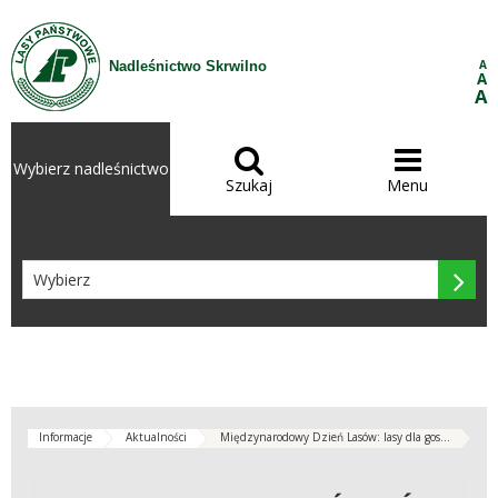
Przejdź do treści
A
Nadleśnictwo Skrwilno
A
A


Wybierz nadleśnictwo
Szukaj
Menu

Informacje
Aktualności
Międzynarodowy Dzień Lasów: lasy dla gos...