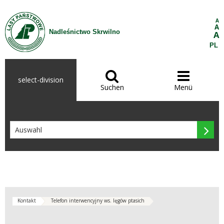
Zum Inhalt wechseln
A
A
Nadleśnictwo Skrwilno
A
PL


select-division
Suchen
Menü

Kontakt
Telefon interwencyjny ws. lęgów ptasich