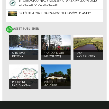
INFORMACJA O PRACY NADLEŚNICTWA SKRWILNO W DNIU
03.06.2026 ORAZ 05.06.2026
DZIEŃ ZIEMI 2026: NASZA MOC DLA LASÓW I PLANETY
ASSET PUBLISHER
ASSET PUBLISHER
SPRZEDAŻ
"NARÓD, KTÓRY
LASY
DREWNA
NIE ZNA SWEJ
NADLEŚNICTWA
HISTORII SKAZANY
SKRWILNO
JEST NA JEJ
POWTÓRNE
PRZEŻYCIE".
POŁOŻENIE
POKOJE
NADLEŚNICTWA
GOŚCINNE -
SKRWILNO
SKRWILNO