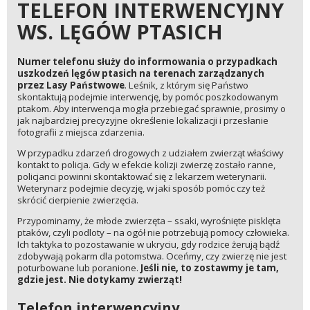
TELEFON INTERWENCYJNY
WS. LĘGÓW PTASICH
Numer telefonu służy do informowania o przypadkach
uszkodzeń lęgów ptasich na terenach zarządzanych
przez Lasy Państwowe
. Leśnik, z którym się Państwo
skontaktują podejmie interwencję, by pomóc poszkodowanym
ptakom. Aby interwencja mogła przebiegać sprawnie, prosimy o
jak najbardziej precyzyjne określenie lokalizacji i przesłanie
fotografii z miejsca zdarzenia.
W przypadku zdarzeń drogowych z udziałem zwierząt właściwy
kontakt to policja. Gdy w efekcie kolizji zwierzę zostało ranne,
policjanci powinni skontaktować się z lekarzem weterynarii.
Weterynarz podejmie decyzję, w jaki sposób pomóc czy też
skrócić cierpienie zwierzęcia.
Przypominamy, że młode zwierzęta – ssaki, wyrośnięte pisklęta
ptaków, czyli podloty – na ogół nie potrzebują pomocy człowieka.
Ich taktyka to pozostawanie w ukryciu, gdy rodzice żerują bądź
zdobywają pokarm dla potomstwa. Oceńmy, czy zwierzę nie jest
poturbowane lub poranione.
Jeśli nie, to zostawmy je tam,
gdzie jest. Nie dotykamy zwierząt!
Telefon interwencyjny