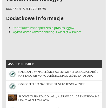
666 853 415; 54 270 16 98
Dodatkowe informacje
Dodatkowe zabezpieczenie ptasich lęgów
Wykaz ośrodków rehabilitacji zwierząt w Polsce
ASSET PUBLISHER
ASSET PUBLISHER
NADLEŚNICZY NADLEŚNICTWA SKRWILNO OGŁASZA NABÓR
NA STANOWISKO PODLEŚNICZY/PODLEŚNICZA (OSOBA
ZAJMUJĄCA SIĘ SZKÓŁKĄ LEŚNĄ)
OGŁOSZENIE O NABORZE NA STAŻ ABSOLWENCKI
SŁOŃCE ZAPRASZA DO LASU, ALE UWAGA: IDĄ EKSTREMALNE
UPAŁY! APEL LEŚNIKÓW