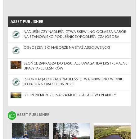
ASSET PUBLISHER
ASSET PUBLISHER
NADLEŚNICZY NADLEŚNICTWA SKRWILNO OGŁASZA NABÓR
NA STANOWISKO PODLEŚNICZY/PODLEŚNICZA (OSOBA
ZAJMUJĄCA SIĘ SZKÓŁKĄ LEŚNĄ)
OGŁOSZENIE O NABORZE NA STAŻ ABSOLWENCKI
SŁOŃCE ZAPRASZA DO LASU, ALE UWAGA: IDĄ EKSTREMALNE
UPAŁY! APEL LEŚNIKÓW
INFORMACJA O PRACY NADLEŚNICTWA SKRWILNO W DNIU
03.06.2026 ORAZ 05.06.2026
DZIEŃ ZIEMI 2026: NASZA MOC DLA LASÓW I PLANETY
ASSET PUBLISHER
ASSET PUBLISHER