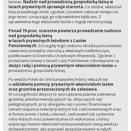
terenie.
Nadzór nad prowadzoną gospodarką leśną w
lasach prywatnych sprawuje starosta.
Co istotne, właściciel
lasu prywatnego może zgodnie z prawem zakazać wstępu na
jego teren, oznaczając go odpowiednimi tablicami. Z
uprawnienia tego właściciele lasów z reguły nie korzystają.
Ponad 70 proc. starostw powierza prowadzenie nadzoru
nad gospodarką leśną
w lasach prywatnych leśnikom z Lasów
Państwowych.
Szczegóły tego nadzoru określa porozumienie
zawierane pomiędzy starostą a właściwym nadleśniczym,
publikowane w Dzienniku Urzędowym Wojewody. Zgodnie z
przepisami ustawy o lasach Lasy Państwowe zobowiązane są
służyć radą i pomocą prywatnym właścicielom lasów
w
prowadzeniu gospodarki leśnej.
Po wejściu Polski do Unii Europejskiej leśnicy włączyli się
w
udzielanie pomocy prywatnym właścicielom lasów
oraz gruntów przeznaczonych do zalesienia.
W szczególności dotyczy to sporządzania planów zalesienia
gruntów, planów inwestycyjnych np. dotyczących cięć
pielęgnacyjnych, przy ubieganiu się o pomoc finansową w
ramach wsparcia inwestycji leśnych lub zadrzewieniowych oraz
w formie premii z tytułu zalesień, zadrzewień lub systemów
rolno-leśnych oraz potwierdzania ich wykonania. Leśnicy
wspierają również właścicieli lasów prywatnych swoją wiedzą i
doświadczeniem, aby poprawić gospodarowanie w całych