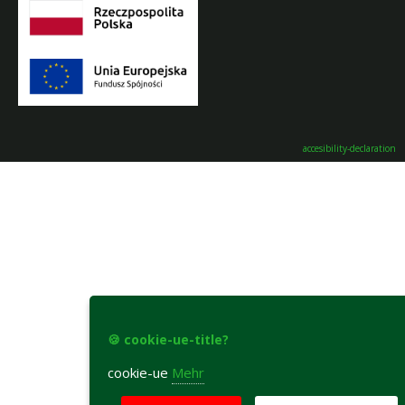
accesibility-declaration
🍪 cookie-ue-title?
cookie-ue
Mehr