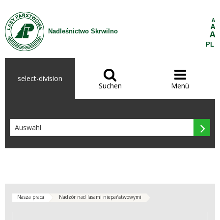
Zum Inhalt wechseln
A
A
Nadleśnictwo Skrwilno
A
PL


select-division
Suchen
Menü

Nasza praca
Nadzór nad lasami niepaństwowymi