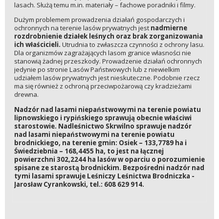
lasach. Służą temu m.in. materiały – fachowe poradniki i filmy.
Dużym problemem prowadzenia działań gospodarczych i
ochronnych na terenie lasów prywatnych jest
nadmierne
rozdrobnienie działek leśnych oraz brak zorganizowania
ich właścicieli.
Utrudnia to zwłaszcza czynności z ochrony lasu.
Dla organizmów zagrażających lasom granice własności nie
stanowią żadnej przeszkody. Prowadzenie działań ochronnych
jedynie po stronie Lasów Państwowych lub z niewielkim
udziałem lasów prywatnych jest nieskuteczne. Podobnie rzecz
ma się również z ochroną przeciwpożarową czy kradzieżami
drewna.
Nadzór nad lasami niepaństwowymi na terenie powiatu
lipnowskiego i rypińskiego sprawują obecnie właściwi
starostowie.
Nadleśnictwo Skrwilno sprawuje nadzór
nad lasami niepaństwowymi na terenie powiatu
brodnickiego, na terenie gmin: Osiek – 133,7789 ha i
Świedziebnia – 168,4455 ha, to jest na łącznej
powierzchni 302,2244 ha lasów w oparciu o porozumienie
spisane ze starostą brodnickim. Bezpośredni nadzór nad
tymi lasami sprawuje Leśniczy Leśnictwa Brodniczka -
Jarosław Cyrankowski, tel.: 608 629 914.