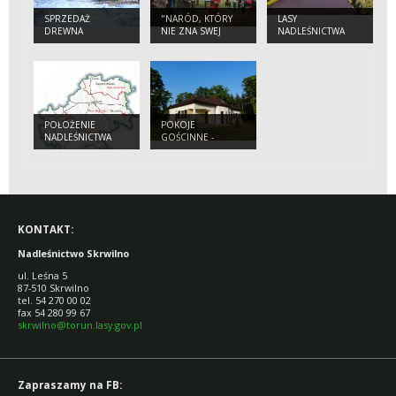
SPRZEDAŻ
"NARÓD, KTÓRY
LASY
DREWNA
NIE ZNA SWEJ
NADLEŚNICTWA
HISTORII SKAZANY
SKRWILNO
JEST NA JEJ
POWTÓRNE
PRZEŻYCIE".
POŁOŻENIE
POKOJE
NADLEŚNICTWA
GOŚCINNE -
SKRWILNO
SKRWILNO
KONTAKT:
Nadleśnictwo Skrwilno
ul. Leśna 5
87-510 Skrwilno
tel. 54 270 00 02
fax 54 280 99 67
skrwilno@torun.lasy.gov.pl
Zapraszamy na FB: