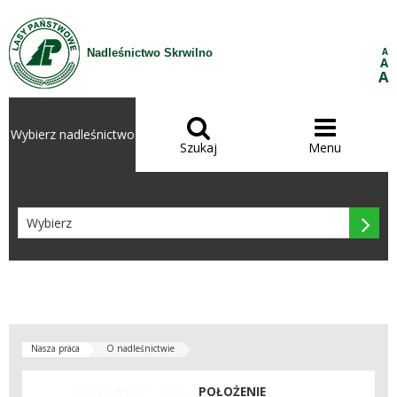
Przejdź do treści
A
Nadleśnictwo Skrwilno
A
A


Wybierz nadleśnictwo
Szukaj
Menu

Nasza praca
O nadleśnictwie
POŁOŻENIE