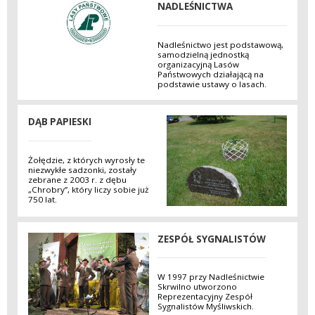
NADLEŚNICTWA
Nadleśnictwo jest podstawową,
samodzielną jednostką
organizacyjną Lasów
Państwowych działającą na
podstawie ustawy o lasach.
DĄB PAPIESKI
Żołędzie, z których wyrosły te
niezwykłe sadzonki, zostały
zebrane z 2003 r. z dębu
„Chrobry”, który liczy sobie już
750 lat.
ZESPÓŁ SYGNALISTÓW
W 1997 przy Nadleśnictwie
Skrwilno utworzono
Reprezentacyjny Zespół
Sygnalistów Myśliwskich.