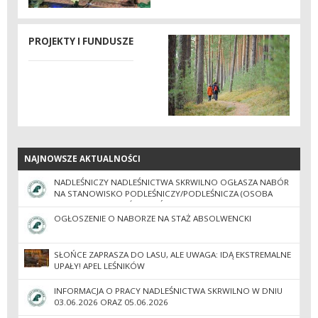
PROJEKTY I FUNDUSZE
NAJNOWSZE AKTUALNOŚCI
NAJNOWSZE AKTUALNOŚCI
NADLEŚNICZY NADLEŚNICTWA SKRWILNO OGŁASZA NABÓR
NA STANOWISKO PODLEŚNICZY/PODLEŚNICZA (OSOBA
ZAJMUJĄCA SIĘ SZKÓŁKĄ LEŚNĄ)
OGŁOSZENIE O NABORZE NA STAŻ ABSOLWENCKI
SŁOŃCE ZAPRASZA DO LASU, ALE UWAGA: IDĄ EKSTREMALNE
UPAŁY! APEL LEŚNIKÓW
INFORMACJA O PRACY NADLEŚNICTWA SKRWILNO W DNIU
03.06.2026 ORAZ 05.06.2026