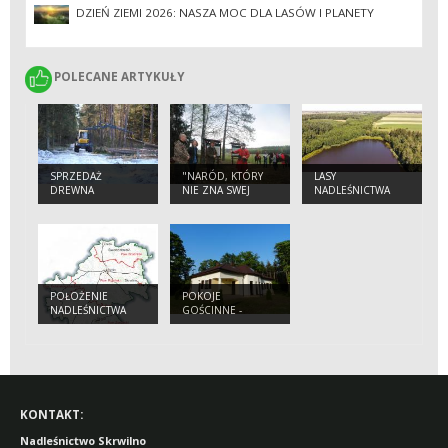
DZIEŃ ZIEMI 2026: NASZA MOC DLA LASÓW I PLANETY
POLECANE ARTYKUŁY
POLECANE ARTYKUŁY
SPRZEDAŻ
"NARÓD, KTÓRY
LASY
DREWNA
NIE ZNA SWEJ
NADLEŚNICTWA
HISTORII SKAZANY
SKRWILNO
JEST NA JEJ
POWTÓRNE
PRZEŻYCIE".
POŁOŻENIE
POKOJE
NADLEŚNICTWA
GOŚCINNE -
SKRWILNO
SKRWILNO
KONTAKT:
Nadleśnictwo Skrwilno